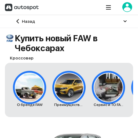
Главная
Назад
Купить новый FAW в
Чебоксарах
Кроссовер
О бренде FAW
Преимущества автомобилей FAW
Сервис и ТО FAW
К