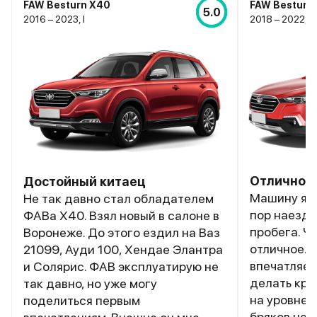
FAW Besturn X40
FAW Besturn
5.0
2016 – 2023, I
2018 – 2022, I
Отличное 
Достойный китаец
Машину я ку
Не так давно стал обладателем
пор наезди
ФАВа Х40. Взял новый в салоне в
пробега. Чт
Воронеже. До этого ездил на Ваз
отличное. 
21099, Ауди 100, Хендае Элантра
впечатляет
и Солярис. ФАВ эксплуатирую не
делать кра
так давно, но уже могу
на уровне.
поделиться первым
бряков нет