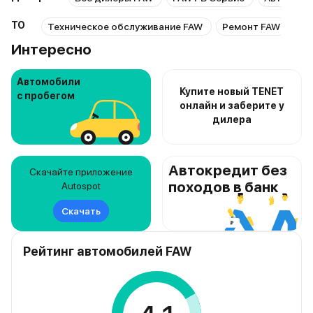
ТО
Техническое обслуживание FAW
Ремонт FAW
Ре
Интересно
Автомобили
Купите новый TENET
с пробегом
онлайн и заберите у
дилера
Автокредит без
Скачайте приложение
походов в банк
Autospot
Скачать
Рейтинг автомобилей FAW