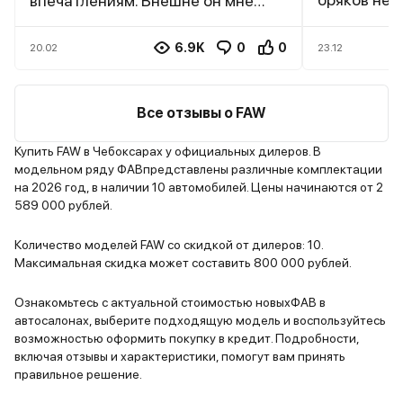
впечатлениям. Внешне он мне
исправно. 
напоминает Мазду СХ-5.
качества, 
Клиренса 180 мм вполне
6.9K
0
0
20.02
23.12
вид. Посад
достаточно для комфортного
далеко, да
передвижения по городу. Салон
Шумка очен
просторный, вся семья
Все отзывы о FAW
радует. Дв
размещается без проблем. Также
шестой маз
на заднем ряду очень удобно
Купить FAW в Чебоксарах у официальных дилеров. В
модельном ряду ФАВпредставлены различные комплектации
уверенно, 
сидеть даже рослым людям
на 2026 год, в наличии 10 автомобилей. Цены начинаются от 2
легко. Рас
вроде меня (мой рост 185 см). В
589 000 рублей.
нормальным
новой машине нет посторонних
на 100 км л
запахов, пластиком не пахнет.
Количество моделей FAW со скидкой от дилеров: 10.
настройка 
Салон отделан хорошо при
Максимальная скидка может составить 800 000 рублей.
удобной оп
помощи экокожи. Руль выполнен
она немног
из пластика, но в руке лежит
Ознакомьтесь с актуальной стоимостью новыхФАВ в
автосалонах, выберите подходящую модель и воспользуйтесь
трассе про
удобно. Двигатель работает тихо,
возможностью оформить покупку в кредит. Подробности,
повороты п
а это большой плюс с учетом того,
включая отзывы и характеристики, помогут вам принять
плюсов еще
что шумка здесь посредственная.
правильное решение.
качественн
При езде подвеска мягко