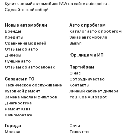
покрытие. 
отрабатывает неровности, руль
Купить новый автомобиль
FAW на сайте autospot.ru -
трассе, та
хорошо откликается. Печка и
Сделайте свой выбор!
ни на капот
кондей работают слаженно, без
сиденьях т
нареканий. Коробка у меня 6-
Новые автомобили
Авто с пробегом
приличный 
ступенчатый автомат. Работает
Бренды
Каталог авто с пробегом
Кредиты
Заказ автомобиля
потертосте
плавно, слажено с двигателем.
Сравнения моделей
Выкуп
время. В це
Пока что в ремонт машины не
Отзывы об авто
авто не ху
вкладывался, т.к. недавно взял.
Дилеры
Юр. лицам и ИП
пока не по
Кузов оцинкованный.
Лучшие авто
ремонта. И
Рассчитываю, что с ним проблем
Отзывы об автосалонах
Партнёрам
О нас
отсутствие
не будет. Я вообще не из тех, кто
Сервисы и ТО
Сотрудничество
постоянно 
недолюбливает китайцев.
Техническое обслуживание
Контакты
кондей.
Считаю, что это очень достойные
Кузовной ремонт
Личный кабинет дилера
машины. Не верите – скатайтесь
Замена масла и фильтров
YouTube Autospot
хотя бы раз на тест-драйв.
Диагностика
Ремонт КПП
Шиномонтаж
Города
Сочи
Москва
Тольятти