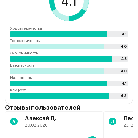
4.1
Ходовые качества
4.1
Технологичность
4.0
Экономичность
4.3
Безопасность
4.0
Надежность
4.1
Комфорт
4.2
Отзывы пользователей
Алексей Д.
Леон
А
Л
20.02.2020
23.12.