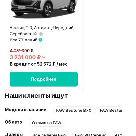
Бензин, 2.0, Автомат, Передний,
Серебристый
Все 77 опций
4 031 000 ₽
3 231 000 ₽
В кредит от 52 572 ₽ / мес.
Подробнее
Наши клиенты ищут
Модели в наличии
FAW Bestune B70
FAW Bestune T77
Об авто
Отзывы о FAW
Дилеры
Все дилеры FAW
FAW РВ Сервис
Авто Пре