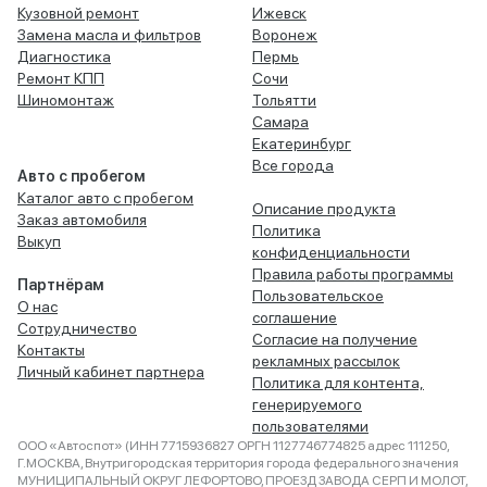
Кузовной ремонт
Ижевск
Замена масла и фильтров
Воронеж
Диагностика
Пермь
Ремонт КПП
Сочи
Шиномонтаж
Тольятти
Самара
Екатеринбург
Все города
Авто с пробегом
Каталог авто с пробегом
Описание продукта
Заказ автомобиля
Политика
Выкуп
конфиденциальности
Правила работы программы
Партнёрам
Пользовательское
О нас
соглашение
Сотрудничество
Согласие на получение
Контакты
рекламных рассылок
Личный кабинет партнера
Политика для контента,
генерируемого
пользователями
ООО «Автоспот» (ИНН 7715936827 ОРГН 1127746774825 адрес 111250,
Г.МОСКВА, Внутригородская территория города федерального значения
МУНИЦИПАЛЬНЫЙ ОКРУГ ЛЕФОРТОВО, ПРОЕЗД ЗАВОДА СЕРП И МОЛОТ,